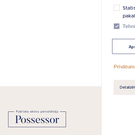
Stati
paka
Tehni
Aps
Privātum
Detalizē
NODERĪGAS
Vietnes kart