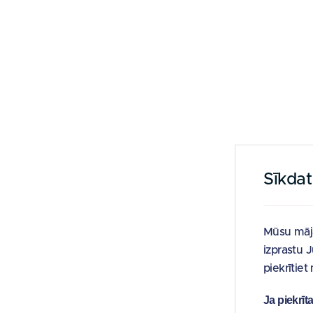
Sīkda
Mūsu māja
izprastu 
piekrītie
Ja piekrīt