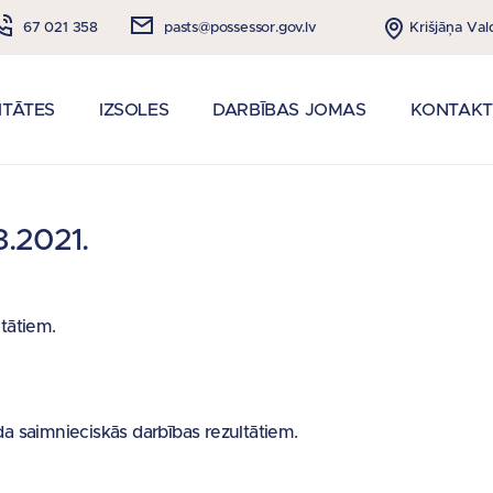
Krišjāņa Val
67 021 358
pasts@possessor.gov.lv
ITĀTES
IZSOLES
DARBĪBAS JOMAS
KONTAKT
3.2021.
tātiem.
a saimnieciskās darbības rezultātiem.