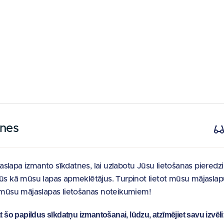
tnes
slapa izmanto sīkdatnes, lai uzlabotu Jūsu lietošanas pieredz
Jūs kā mūsu lapas apmeklētājus. Turpinot lietot mūsu mājaslap
t mūsu mājaslapas lietošanas noteikumiem!
at šo papildus sīkdatņu izmantošanai, lūdzu, atzīmējiet savu izvēli