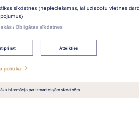
stikas sīkdatnes (nepieciešamas, lai uzlabotu vietnes dar
lpojumus)
skās / Obligātas sīkdatnes
tiprināt
Atteikties
a politika
tāka informācija par izmantotajām sīkdatnēm
 SAITES
PIEDĀVĀJAM
e
Nekustamie īpašumi