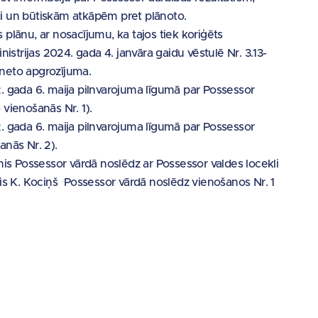
ldi un būtiskām atkāpēm pret plānoto.
plānu, ar nosacījumu, ka tajos tiek koriģēts
istrijas 2024. gada 4. janvāra gaidu vēstulē Nr. 3.13-
neto apgrozījuma.
. gada 6. maija pilnvarojuma līgumā par Possessor
vienošanās Nr. 1).
. gada 6. maija pilnvarojuma līgumā par Possessor
nās Nr. 2).
nis Possessor vārdā noslēdz ar Possessor valdes locekli
is K. Kociņš Possessor vārdā noslēdz vienošanos Nr. 1