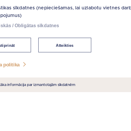
stikas sīkdatnes (nepieciešamas, lai uzlabotu vietnes dar
lpojumus)
skās / Obligātas sīkdatnes
tiprināt
Atteikties
a politika
tāka informācija par izmantotajām sīkdatnēm
 SAITES
PIEDĀVĀJAM
e
Nekustamie īpašumi