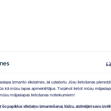
tnes
slapa izmanto sīkdatnes, lai uzlabotu Jūsu lietošanas pieredz
Jūs kā mūsu lapas apmeklētājus. Turpinot lietot mūsu mājaslap
t mūsu mājaslapas lietošanas noteikumiem!
at šo papildus sīkdatņu izmantošanai, lūdzu, atzīmējiet savu izvēli