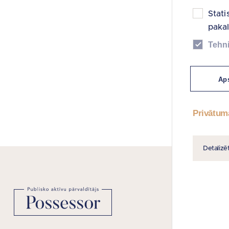
Stati
paka
Tehni
Aps
Privātum
Detalizē
NODERĪGAS
Vietnes kart