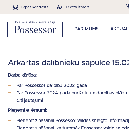
Lapas kontrasts
Teksta izmērs
PAR MUMS
AKTUAL
Ārkārtas dalībnieku sapulce 15.0
Darba kārtība:
Par Possessor darbību 2023. gadā
Par Possessor 2024. gada budžetu un darbības plānu
Citi jautājumi
Pieņemtie lēmumi:
Pieņemt zināšanai Possessor valdes sniegto informāci
Pieņemt zināšanai, ka turpmāk Possessor valde sniedzo