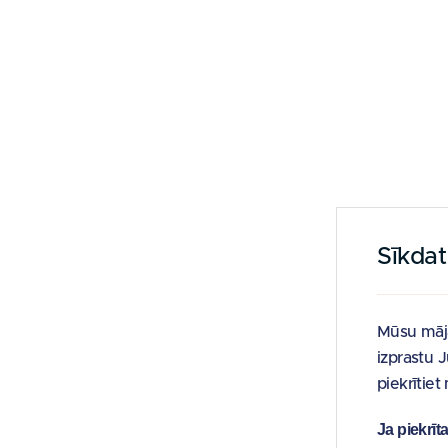
Sīkda
Mūsu māja
izprastu 
piekrītie
Ja piekrīt