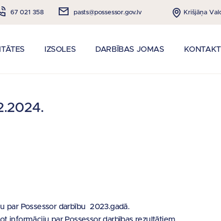
Krišjāņa Val
67 021 358
pasts@possessor.gov.lv
ITĀTES
IZSOLES
DARBĪBAS JOMAS
KONTAKT
2.2024.
ju par Possessor darbību 2023.gadā.
t informāciju par Possessor darbības rezultātiem,