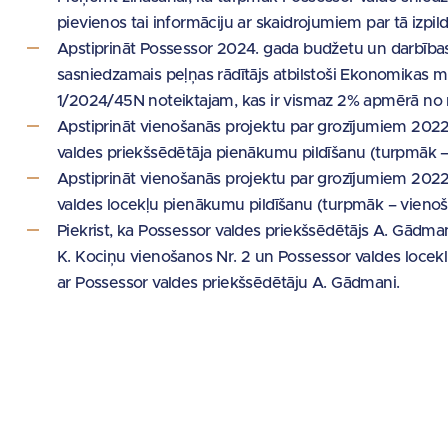
pievienos tai informāciju ar skaidrojumiem par tā izpi
Apstiprināt Possessor 2024. gada budžetu un darbības 
sasniedzamais peļņas rādītājs atbilstoši Ekonomikas min
1/2024/45N noteiktajam, kas ir vismaz 2% apmērā no 
Apstiprināt vienošanās projektu par grozījumiem 2022
valdes priekšsēdētāja pienākumu pildīšanu (turpmāk – 
Apstiprināt vienošanās projektu par grozījumiem 2022
valdes locekļu pienākumu pildīšanu (turpmāk – vienoša
Piekrist, ka Possessor valdes priekšsēdētājs A. Gādma
K. Kociņu vienošanos Nr. 2 un Possessor valdes locekl
ar Possessor valdes priekšsēdētāju A. Gādmani.