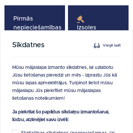
Pirmās
nepieciešamības
Izsoles
preču krājumi
Sīkdatnes
Viegli lasīt
Mūsu mājaslapa izmanto sīkdatnes, lai uzlabotu
Valsts naftas
Pārbaudi savu
Jūsu lietošanas pieredzi un mēs - izprastu Jūs kā
produktu
sertifikātu
mūsu lapas apmeklētājus. Turpinot lietot mūsu
drošības
skaitu
mājaslapu Jūs piekrītiet mūsu mājaslapas
rezerves
lietošanas noteikumiem!
Ja piekrītat šo papildus sīkdatņu izmantošanai,
lūdzu, atzīmējiet savu izvēli:
Statistikas sīkdatnes (nepieciešamas, lai