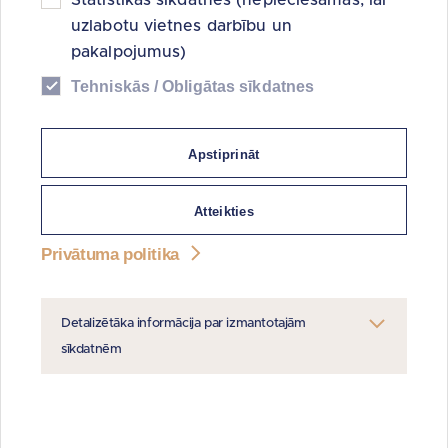
AKTĪVĀS IZSOLES
uzlabotu vietnes darbību un
pakalpojumus)
Tehniskās / Obligātas sīkdatnes
2 600.00 €
Apstiprināt
Izsoles sākums:
24.07.2026
Atteikties
Elektroniskā izsole.
Jelgavas novads,
Jaunsvirlaukas pagasts, "Pakuļi",
Privātuma politika
dzīvoklis Nr.5
Detalizētāka informācija par izmantotajām
Uzzināt vairāk
sīkdatnēm
13 900.00 €