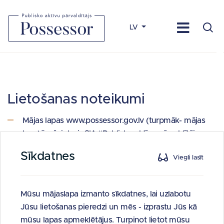
LV
Lietošanas noteikumi
Mājas lapas www.possessor.gov.lv (turpmāk- mājas
lapa) īpašnieks ir SIA “Publisko aktīvu pārvaldītājs
Possessor” (turpmāk – Possessor) un ir izveidota, lai
Sīkdatnes
Viegli lasīt
nodrošinātu Possessor mērķu īstenošanu.
Šie noteikumi (turpmāk - lietošanas noteikumi)
nosaka mājas lapas un tajā pieejamās informācijas
Mūsu mājaslapa izmanto sīkdatnes, lai uzlabotu
lietošanas noteikumus, ierobežojumus, un ir saistoši
Jūsu lietošanas pieredzi un mēs - izprastu Jūs kā
visiem mājas lapas lietotājiem.
mūsu lapas apmeklētājus. Turpinot lietot mūsu