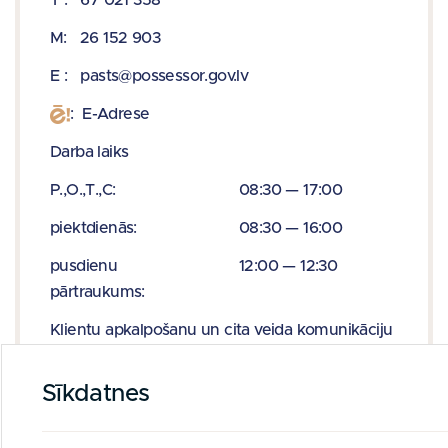
T : 67 021 358
M: 26
152 903
E : pasts@possessor.gov.lv
:
E-Adrese
Darba laiks
P.,O.,T.,C:
08:30 — 17:00
piektdienās:
08:30 — 16:00
pusdienu
12:00 — 12:30
pārtraukums:
Klientu apkalpošanu un cita veida komunikāciju
klātienē nodrošinām tikai pēc iepriekšēja
pieraksta, iepriekš sazinoties ar mūsu
Sīkdatnes
speciālistiem un piesakot savu apmeklējumu.