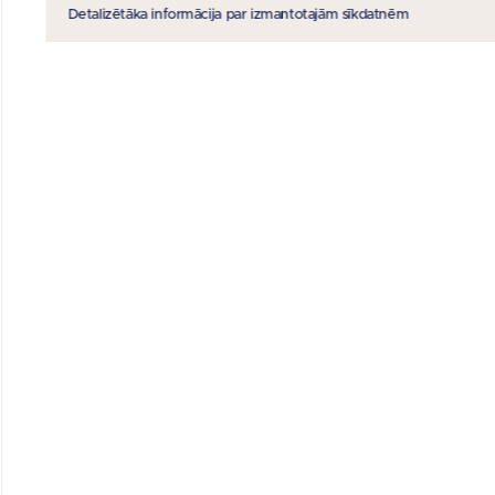
piektdienās:
08:30 — 16:00
Detalizētāka informācija par izmantotajām sīkdatnēm
PRIVATIZĀCIJAS SERTIFIKĀTU KONTU
APKALPOŠANAS CENTRS
A :
Krišjāņa Valdemāra iela 31, Rīga, LV-1887
T : 67 774 022
M: 29 396 082
E :
sertifikati@possessor.gov.lv
:
E-Adrese
Darba laiks