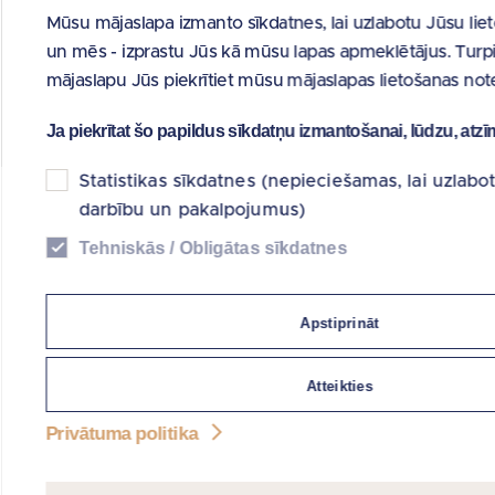
Mūsu mājaslapa izmanto sīkdatnes, lai uzlabotu Jūsu lie
un mēs - izprastu Jūs kā mūsu lapas apmeklētājus. Turpi
mājaslapu Jūs piekrītiet mūsu mājaslapas lietošanas no
VALDES BIROJS
Ja piekrītat šo papildus sīkdatņu izmantošanai, lūdzu, atzīm
A :
Krišjāņa Valdemāra iela 31, Rīga, LV-1887
Statistikas sīkdatnes (nepieciešamas, lai uzlabo
darbību un pakalpojumus)
T :
20 240 420
Tehniskās / Obligātas sīkdatnes
T :
26 675 997
E : pasts@possessor.gov.lv
vai
Apstiprināt
mediji@possessor.gov.lv
:
E-Adrese
Atteikties
Darba laiks
Privātuma politika
P.,O.,T.,C:
08:30 — 17:00