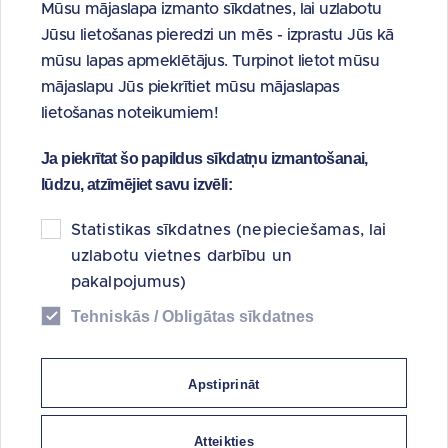
Mūsu mājaslapa izmanto sīkdatnes, lai uzlabotu
Kārtējā dalībnieku sapulce
Jūsu lietošanas pieredzi un mēs - izprastu Jūs kā
28.03.2025.
mūsu lapas apmeklētājus. Turpinot lietot mūsu
Ārkārtas dalībnieku sapulce
mājaslapu Jūs piekrītiet mūsu mājaslapas
30.07.2024.
lietošanas noteikumiem!
Ārkārtas dalībnieku sapulce
Ja piekrītat šo papildus sīkdatņu izmantošanai,
02.05.2024.
lūdzu, atzīmējiet savu izvēli:
Kārtējā dalībnieku sapulce
Statistikas sīkdatnes (nepieciešamas, lai
28.03.2024
uzlabotu vietnes darbību un
pakalpojumus)
Ārkārtas dalībnieku sapulce
15.02.2024.
Tehniskās / Obligātas sīkdatnes
Ārkārtas dalībnieku sapulce
19.01.2024.
Apstiprināt
Ārkārtas dalībnieku sapulce
Atteikties
29.09.2023.