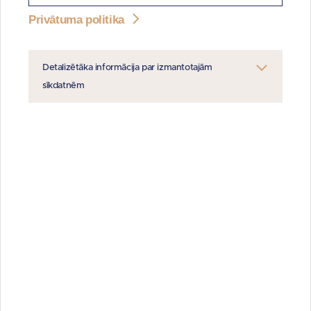
Privātuma politika
Kārtējā dalībnieku sapulce
25.04.2023.
Detalizētāka informācija par izmantotajām
Ārkārtas dalībnieku sapulce
sīkdatnēm
09.03.2023.
Ārkārtas dalībnieku sapulce
28.12.2022.
Ārkārtas dalībnieku sapulce
08.09.2022.
Kārtējā dalībnieku sapulce
20.04.2022.
Ārkārtas dalībnieku sapulce 20.un
23.12.2021.