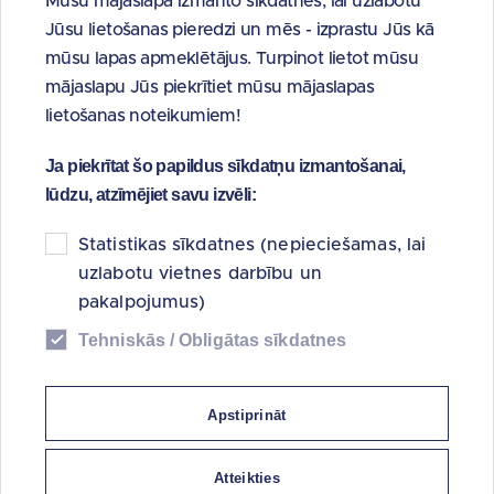
Mūsu mājaslapa izmanto sīkdatnes, lai uzlabotu
Kārtējā dalībnieku sapulce
Jūsu lietošanas pieredzi un mēs - izprastu Jūs kā
28.03.2025.
mūsu lapas apmeklētājus. Turpinot lietot mūsu
mājaslapu Jūs piekrītiet mūsu mājaslapas
Ārkārtas dalībnieku sapulce
lietošanas noteikumiem!
30.07.2024.
Ārkārtas dalībnieku sapulce
Ja piekrītat šo papildus sīkdatņu izmantošanai,
02.05.2024.
lūdzu, atzīmējiet savu izvēli:
Kārtējā dalībnieku sapulce
Statistikas sīkdatnes (nepieciešamas, lai
28.03.2024
uzlabotu vietnes darbību un
pakalpojumus)
Ārkārtas dalībnieku sapulce
Tehniskās / Obligātas sīkdatnes
15.02.2024.
Ārkārtas dalībnieku sapulce
Apstiprināt
19.01.2024.
Ārkārtas dalībnieku sapulce
Atteikties
29.09.2023.