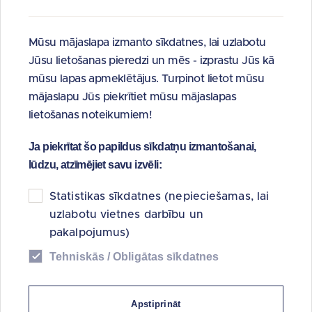
Kārtējā dalībnieku sapulce
28.03.2025.
Mūsu mājaslapa izmanto sīkdatnes, lai uzlabotu
Ārkārtas dalībnieku sapulce
Jūsu lietošanas pieredzi un mēs - izprastu Jūs kā
30.07.2024.
mūsu lapas apmeklētājus. Turpinot lietot mūsu
mājaslapu Jūs piekrītiet mūsu mājaslapas
Ārkārtas dalībnieku sapulce
lietošanas noteikumiem!
02.05.2024.
Ja piekrītat šo papildus sīkdatņu izmantošanai,
Kārtējā dalībnieku sapulce
lūdzu, atzīmējiet savu izvēli:
28.03.2024
Statistikas sīkdatnes (nepieciešamas, lai
Ārkārtas dalībnieku sapulce
uzlabotu vietnes darbību un
15.02.2024.
pakalpojumus)
Ārkārtas dalībnieku sapulce
Tehniskās / Obligātas sīkdatnes
19.01.2024.
Ārkārtas dalībnieku sapulce
Apstiprināt
29.09.2023.