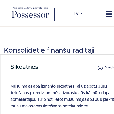
LV
Konsolidētie finanšu rādītāji
Sīkdatnes
KONSOLIDĒTIE
Viegli
FINANŠU
MĒRVIENĪBA
2020.G.
2021.G.
2022.G.
2023.G
RĀDĪTĀJI
Neto
Mūsu mājaslapa izmanto sīkdatnes, lai uzlabotu Jūsu
tūkst. EUR
2 781
7 688
2 725
2 793
apgrozījums
lietošanas pieredzi un mēs - izprastu Jūs kā mūsu lapas
Peļņa vai
apmeklētājus. Turpinot lietot mūsu mājaslapu Jūs piekrīt
tūkst. EUR
728
228
1 241
1 391
zaudējumi
mūsu mājaslapas lietošanas noteikumiem!
Bilances
tūkst. EUR
36 929
27 650
24 317
15 341