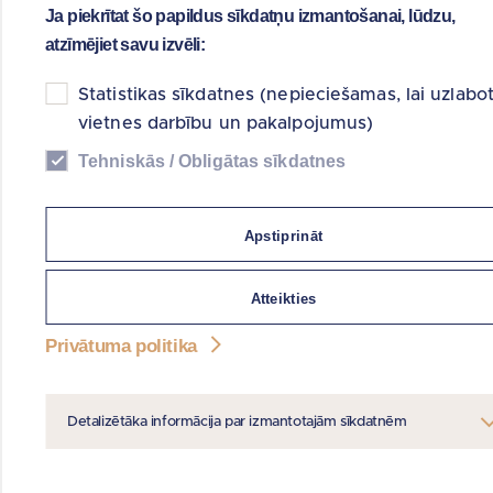
kopsumma
Ja piekrītat šo papildus sīkdatņu izmantošanai, lūdzu,
atzīmējiet savu izvēli:
Pašu kapitāls
tūkst. EUR
10 135
10 355
11 588
12 971
Koncerna
Statistikas sīkdatnes (nepieciešamas, lai uzlabo
veiktie
vietnes darbību un pakalpojumus)
maksājumi
valstij
Tehniskās / Obligātas sīkdatnes
(Possessor
maksājumi
valstij no
tūkst. EUR
7 031
15 763
5 462
12 467
privatizācijas,
Apstiprināt
atsavināšanas,
cesijas
Atteikties
atlīdzības,
atmaksātie
aizdevumi)
Privātuma politika
Detalizētāka informācija par izmantotajām sīkdatnēm