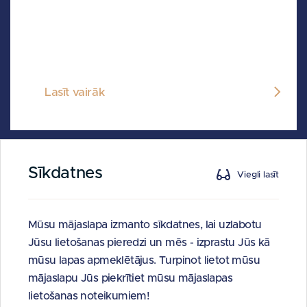
Lasīt vairāk
Sīkdatnes
Viegli lasīt
16.maijs 2013
Mūsu mājaslapa izmanto sīkdatnes, lai uzlabotu
Jūsu lietošanas pieredzi un mēs - izprastu Jūs kā
PA sagatavos ziņojumu par
mūsu lapas apmeklētājus. Turpinot lietot mūsu
bankas Citadele pārdošanu
mājaslapu Jūs piekrītiet mūsu mājaslapas
lietošanas noteikumiem!