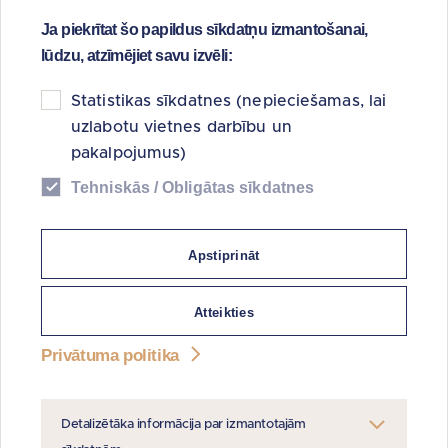
Ja piekrītat šo papildus sīkdatņu izmantošanai,
lūdzu, atzīmējiet savu izvēli:
Statistikas sīkdatnes (nepieciešamas, lai
Lasīt vairāk
uzlabotu vietnes darbību un
pakalpojumus)
Tehniskās / Obligātas sīkdatnes
Apstiprināt
13.maijs 2013
Atteikties
Iedzīvotājiem aktīvāk jāpārņem
Privātuma politika
valdījumā privatizētās mājas
Detalizētāka informācija par izmantotajām