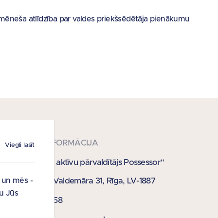
 mēneša atlīdzība par valdes priekšsēdētāja pienākumu
KONTAKTINFORMĀCIJA
Viegli lasīt
SIA "Publisko aktīvu pārvaldītājs Possessor"
Krišjāņa Valdemāra 31, Rīga, LV-1887
i un mēs -
u Jūs
67 021 358