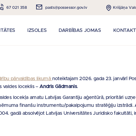
Krišjāņa Val
67 021 358
pasts@possessor.gov.lv
ITĀTES
IZSOLES
DARBĪBAS JOMAS
KONTAKT
drību pārvaldības likumā
noteiktajam 2026. gada 23. janvārī P
s valdes loceklis –
Andris Gādmanis
.
valdes locekļa amatu Latvijas Garantiju aģentūrā, prioritāri uz
uzņēmuma finanšu instrumentu/pakalpojumu stratēģiju izstrādi. An
4. gadā absolvējot Latvijas Universitātes Juridisko fakultāti, i