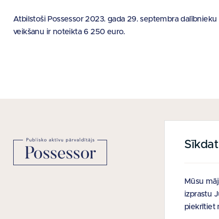
Atbilstoši Possessor 2023. gada 29. septembra dalībnieku
veikšanu ir noteikta 6 250 euro.
Sīkda
NODERĪGAS
Vietnes kart
Mūsu māja
Viegli lasīt
izprastu 
Lietošanas 
piekrītie