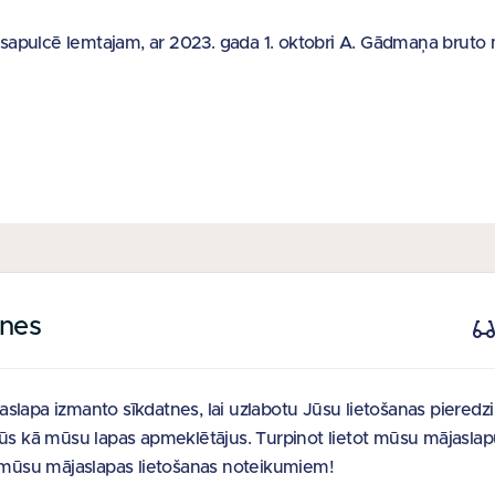
 sapulcē lemtajam, ar 2023. gada 1. oktobri A. Gādmaņa bruto
tnes
 SAITES
PIEDĀVĀJAM
e
Nekustamie īpašumi
slapa izmanto sīkdatnes, lai uzlabotu Jūsu lietošanas pieredz
Jūs kā mūsu lapas apmeklētājus. Turpinot lietot mūsu mājaslap
noteikumi
t mūsu mājaslapas lietošanas noteikumiem!