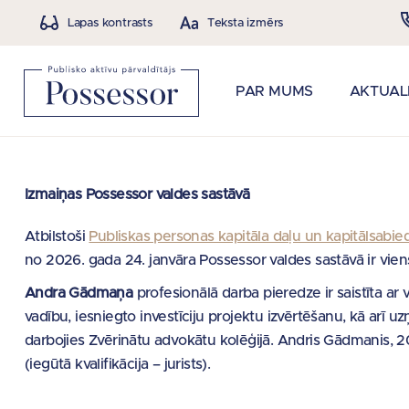
Lapas kontrasts
Teksta izmērs
PAR MUMS
AKTUAL
Izmaiņas Possessor valdes sastāvā
Atbilstoši
Publiskas personas kapitāla daļu un kapitālsabie
no 2026. gada 24. janvāra Possessor valdes sastāvā ir vien
Andra Gādmaņa
profesionālā darba pieredze ir saistīta ar 
vadību, iesniegto investīciju projektu izvērtēšanu, kā arī 
darbojies Zvērinātu advokātu kolēģijā. Andris Gādmanis, 200
(iegūtā kvalifikācija – jurists).