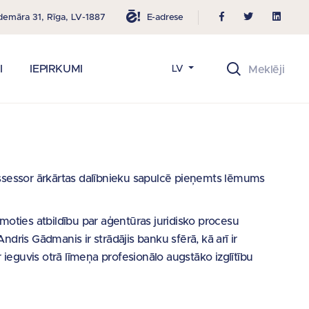
E-adrese
demāra 31, Rīga, LV-1887
I
IEPIRKUMI
LV
ossessor ārkārtas dalībnieku sapulcē pieņemts lēmums
ņemoties atbildību par aģentūras juridisko procesu
dris Gādmanis ir strādājis banku sfērā, kā arī ir
r ieguvis otrā līmeņa profesionālo augstāko izglītību