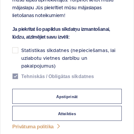
„Latvijas Hipotēku un zemes banka” pārveidi par attīstības
mājaslapu Jūs piekrītiet mūsu mājaslapas
banku”.
lietošanas noteikumiem!
HipoNĪA nodarbojas ar no valsts akciju sabiedrības
Ja piekrītat šo papildus sīkdatņu izmantošanai,
„Latvijas Hipotēku un zemes banka” (turpmāk - Hipotēku
lūdzu, atzīmējiet savu izvēli:
banka) pārņemto problemātisko aktīvu pārvaldīšanu. Uz
2013.gada 30.aprīli kopējais aktīvu apjoms ir 72,20 milj. Ls,
Statistikas sīkdatnes (nepieciešamas, lai
tai skaitā iegādātie aizdevumi 34,58 milj. Ls un
uzlabotu vietnes darbību un
ieguldījuma īpašumi 35,43 milj. Ls. HipoNĪA portfelī ir
pakalpojumus)
aptuveni 900 nekustamā īpašuma vienību un tā apkalpo
Tehniskās / Obligātas sīkdatnes
aptuveni 1500 aizņēmējus. Vairāk kā 70% HipoNĪA
pārņemto nekustamo īpašumu atrodas ārpus Rīgas
robežām. HipoNĪA jaunus aizdevumus neizsniegs, bet tās
Apstiprināt
darbība būs vērsta uz maksimālu līdzekļu apjoma
atgūšanu no izstrādājamā portfeļa.
Atteikties
PA Komercdarbības dienesta vadītājs Vladimirs Loginovs:
Privātuma politika
„Privatizācijas aģentūra ir uzkrājusi nozīmīgu pieredzi