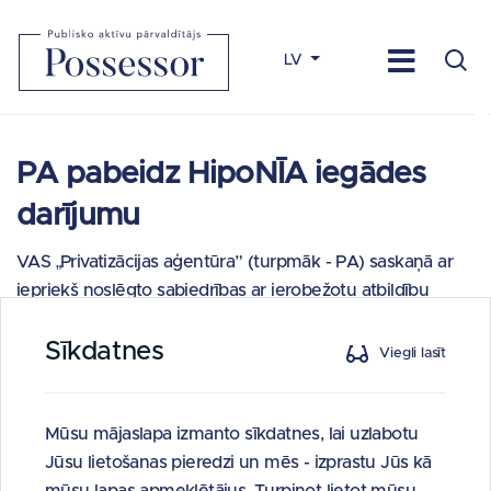
LV
PA pabeidz HipoNĪA iegādes
darījumu
VAS „Privatizācijas aģentūra” (turpmāk - PA) saskaņā ar
iepriekš noslēgto sabiedrības ar ierobežotu atbildību
„Hipotēku bankas nekustamā īpašuma aģentūra”
Sīkdatnes
(turpmāk – HipoNĪA) kapitāla daļu pirkuma līgumu ir
Viegli lasīt
pabeigusi iegādes darījumu un kļuvusi par 100% kapitāla
daļu īpašnieci. Pirkuma līgums tika noslēgts, izpildot
Ministru kabineta lēmumu par HipoNĪA kapitāla daļu
Mūsu mājaslapa izmanto sīkdatnes, lai uzlabotu
atsavināšanu PA, kas pieņemts saskaņā ar iepriekš
Jūsu lietošanas pieredzi un mēs - izprastu Jūs kā
apstiprināto koncepciju „Par valsts akciju sabiedrības
mūsu lapas apmeklētājus. Turpinot lietot mūsu