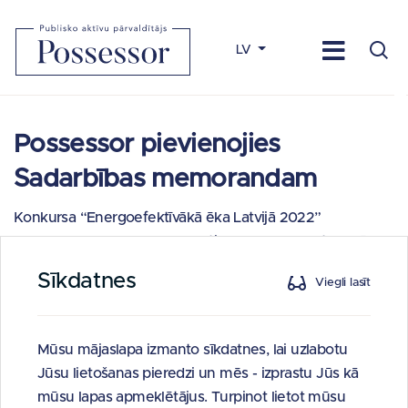
LV
Possessor pievienojies
Sadarbības memorandam
Konkursa “Energoefektīvākā ēka Latvijā 2022”
noslēguma pasākumā, kas notika vakar, 23.septembrī,
Mežparka Lielajā estrādē, Kokaru zālē, Possessor
Sīkdatnes
Viegli lasīt
pievienojās Sadarbības memorandam, atbilstoši kuram
Ekonomikas ministrija, valsts pārvaldes iestādes,
nevalstiskās organizācijas un valsts kapitālsabiedrības ir
Mūsu mājaslapa izmanto sīkdatnes, lai uzlabotu
apņēmušās kopīgi nodrošināt informācijas pieejamību par
Jūsu lietošanas pieredzi un mēs - izprastu Jūs kā
ēku (dzīvojamo, publisko un ražošanas) atjaunošanas,
mūsu lapas apmeklētājus. Turpinot lietot mūsu
pārbūves un energoefektivitātes paaugstināšanas