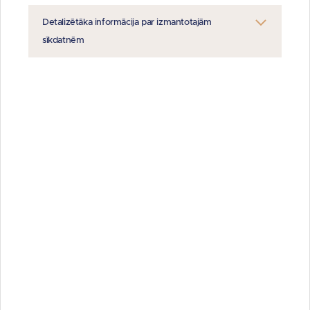
Konkursa “Energoefektīvākā ēka Latvijā 2021”
Detalizētāka informācija par izmantotajām
Noslēguma pasākuma ieraksts ir pieejams
ŠEIT
.
sīkdatnēm
Sadarbības memoranda parakstīšana attēlos
ŠEIT
.