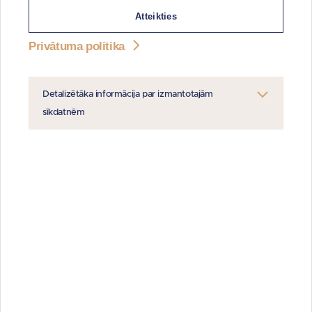
INFORMĀCIJA PAR IZSOLI:
Atteikties
izsole ar augšupejošu soli
Privātuma politika
sākuma datums:
26.06.2026. (izsole ilgst 30 dienas)
laiks:
13:00
izsole
notiek elektronisko izsoļu
Detalizētāka informācija par izmantotajām
vietnē
https://izsoles.ta.gov.lv
sīkdatnēm
Elektronisko izsoļu vietnes lietošanas
noteikumi:
https://izsoles.ta.gov.lv/noteikumi/1
.
DOKUMENTI LEJUPIELĀDEI
PDF
Vērtējums
PDF
Zemes robežu plāns