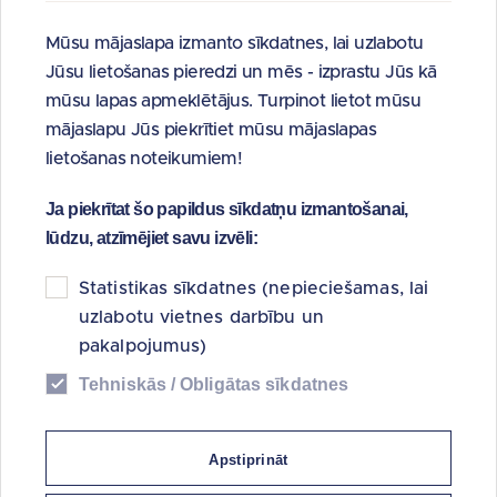
CENA UN NORĒĶINI
Mūsu mājaslapa izmanto sīkdatnes, lai uzlabotu
izsoles sākumcena:
215 100 EUR
Jūsu lietošanas pieredzi un mēs - izprastu Jūs kā
termiņš norēķiniem: tūlītēja samaksa vai nomaksa
mūsu lapas apmeklētājus. Turpinot lietot mūsu
saskaņā ar izsoles noteikumiem
mājaslapu Jūs piekrītiet mūsu mājaslapas
lietošanas noteikumiem!
PIETEIKŠANĀS TERMIŅŠ UN KĀRTĪBA
pieteikšanās elektronisko izsoļu
Ja piekrītat šo papildus sīkdatņu izmantošanai,
vietnē
https://izsoles.ta.gov.lv
līdz
16.07.2026.
lūdzu, atzīmējiet savu izvēli:
plkst.23:59
līdz pieteikuma iesniegšanai jāsamaksā
Statistikas sīkdatnes (nepieciešamas, lai
nodrošinājums
21 510 EUR
uzlabotu vietnes darbību un
maksājuma uzdevumā obligāti jānorāda maksājuma
pakalpojumus)
mērķis “ELEKTRONISKĀ IZSOLE Rīga, Ilmeņa iela 6,
Tehniskās / Obligātas sīkdatnes
nodrošinājums”. Possessor norēķinu rekvizīti ir
pieejami
ŠEIT.
izmantojot elektronisko izsoļu vietni, jānosūta lūgums
Apstiprināt
autorizēt dalību izsolē.