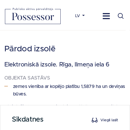
LV
Pārdod izsolē
Elektroniskā izsole.
Rīga, Ilmeņa iela 6
OBJEKTA SASTĀVS
zemes vienība ar kopējo platību 1,5879 ha un deviņas
būves.
Atbilstoši Rīgas domes Pilsētvides attīstības un kvalitātes
komisijas 2024. gada 19. janvāra sēdes protokolam
Sīkdatnes
Viegli lasīt
Nr. PAKK-24-2-pro (1.13. - 1.18. p.) sešas no būvēm ir
klasificētas kā vidi degradējošas būves.