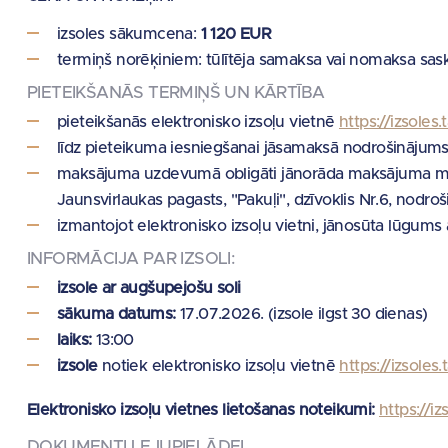
izsoles sākumcena:
1 120 EUR
termiņš norēķiniem: tūlītēja samaksa vai nomaksa sas
PIETEIKŠANĀS TERMIŅŠ UN KĀRTĪBA
pieteikšanās elektronisko izsoļu vietnē
https://izsoles.t
līdz pieteikuma iesniegšanai jāsamaksā nodrošinājum
maksājuma uzdevumā obligāti jānorāda maksājuma m
Jaunsvirlaukas pagasts, "Pakuļi", dzīvoklis Nr.6, nodro
izmantojot elektronisko izsoļu vietni, jānosūta lūgums a
INFORMĀCIJA PAR IZSOLI:
izsole ar augšupejošu soli
sākuma datums:
17.07.2026. (izsole ilgst 30 dienas)
laiks:
13:00
izsole
notiek elektronisko izsoļu vietnē
https://izsoles.
Elektronisko izsoļu vietnes lietošanas noteikumi:
https://iz
DOKUMENTI LEJUPIELĀDEI