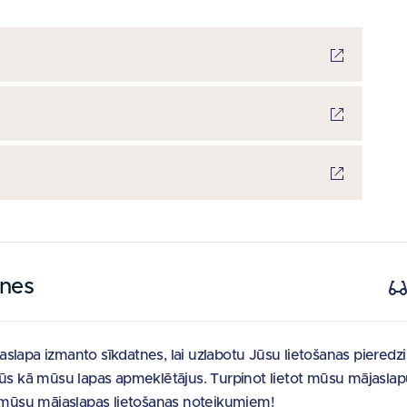
tnes
slapa izmanto sīkdatnes, lai uzlabotu Jūsu lietošanas pieredz
Jūs kā mūsu lapas apmeklētājus. Turpinot lietot mūsu mājaslap
t mūsu mājaslapas lietošanas noteikumiem!