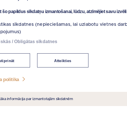
at šo papildus sīkdatņu izmantošanai, lūdzu, atzīmējiet savu izvēli
stikas sīkdatnes (nepieciešamas, lai uzlabotu vietnes dar
lpojumus)
skās / Obligātas sīkdatnes
 SAITES
PIEDĀVĀJAM
tiprināt
Atteikties
e
Nekustamie īpašumi
a politika
noteikumi
 atruna
tāka informācija par izmantotajām sīkdatnēm
litika
bas paziņojums