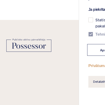
Ja piekrīt
Stati
paka
Tehni
NODERĪGAS
Aps
Vietnes kart
Viegli lasīt
Privātum
Lietošanas 
Autortiesību
Detalizē
Privātuma po
Piekļūstamī
Ierosinājumi