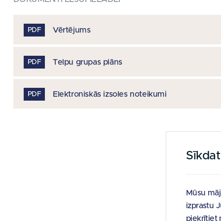
Vērtējums
PDF
Telpu grupas plāns
PDF
Elektroniskās izsoles noteikumi
PDF
Sīkda
Mūsu māja
izprastu 
piekrītie