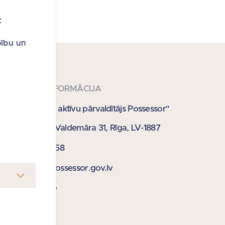
:
bību un
KONTAKTINFORMĀCIJA
SIA "Publisko aktīvu pārvaldītājs Possessor"
Krišjāņa Valdemāra 31, Rīga, LV-1887
67 021 358
pasts@possessor.gov.lv
E-adrese