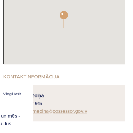
KONTAKTINFORMĀCIJA
Viegli lasīt
Dace Šmēdiņa
T : 29 327 915
E :
dace.smedina@possessor.gov.lv
i un mēs -
u Jūs