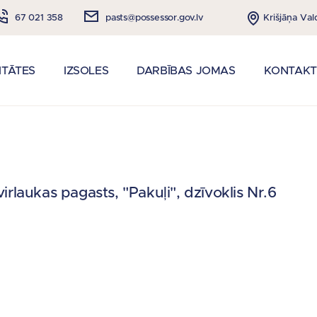
Krišjāņa Val
67 021 358
pasts@possessor.gov.lv
ITĀTES
IZSOLES
DARBĪBAS JOMAS
KONTAKT
rlaukas pagasts, "Pakuļi", dzīvoklis Nr.6