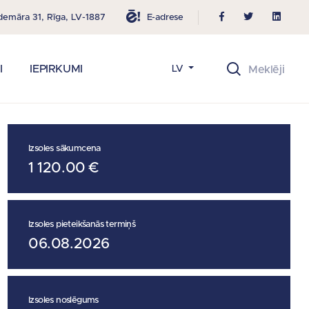
E-adrese
demāra 31, Rīga, LV-1887
I
IEPIRKUMI
LV
Izsoles sākumcena
1 120.00 €
Izsoles pieteikšanās termiņš
06.08.2026
Izsoles noslēgums