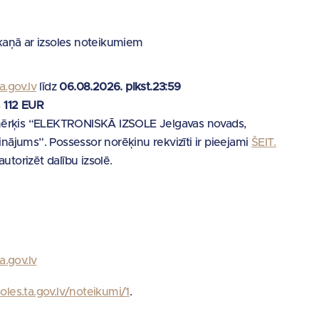
kaņā ar izsoles noteikumiem
a.gov.lv
līdz
06.08.2026. plkst.23:59
s
112 EUR
ērķis “ELEKTRONISKĀ IZSOLE Jelgavas novads,
šinājums”. Possessor norēķinu rekvizīti ir pieejami
ŠEIT.
utorizēt dalību izsolē.
ta.gov.lv
soles.ta.gov.lv/noteikumi/1
.